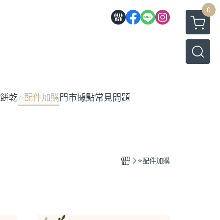
0
工餅乾
⭐️配件加購
門市據點
常見問題
⭐️配件加購