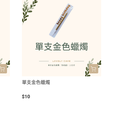
單支金色蠟燭
$10