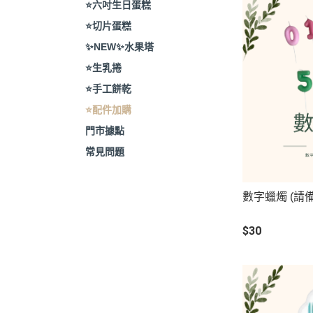
⭐️六吋生日蛋糕
⭐️切片蛋糕
✨NEW✨水果塔
⭐️生乳捲
⭐️手工餅乾
⭐️配件加購
門市據點
常見問題
數字蠟燭 (請
$30