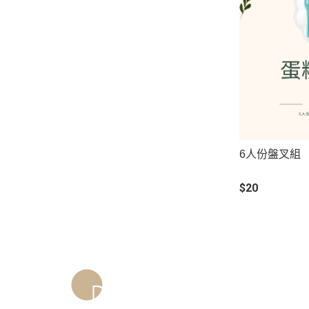
6人份盤叉組
$20
关于
全部商品
常見問
联络我们
订单查询
订单相关说
售後服務