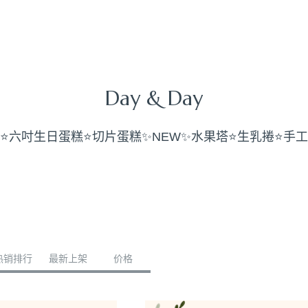
Day & Day
⭐️六吋生日蛋糕
⭐️切片蛋糕
✨NEW✨水果塔
⭐️生乳捲
⭐️手
热销排行
最新上架
价格