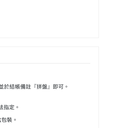
並於結帳備註『拼盤』即可。
法指定。
盒包裝。