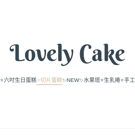
Lovely Cake
⭐️六吋生日蛋糕
⭐️切片蛋糕
✨NEW✨水果塔
⭐️生乳捲
⭐️手