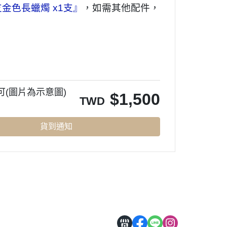
金色長蠟燭 x1支』
，如需其他配件，
可(圖片為示意圖)
$
1,500
TWD
貨到通知