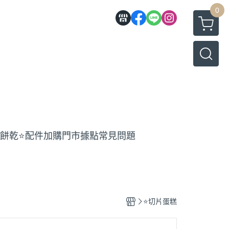
0
工餅乾
⭐️配件加購
門市據點
常見問題
⭐️切片蛋糕