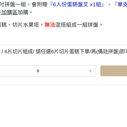
6吋拼盤一組，會附贈
『6人份蛋糕盤叉 x1組』、『單支
件加購區
加購。
蛋糕、切片水果塔，
無法
混搭組成一組拼盤。
 / 6片切片組成/ 請任選6片切片蛋糕下單/再(備註拼盤)即
題
訂購前請先詳閱
明
門市據點