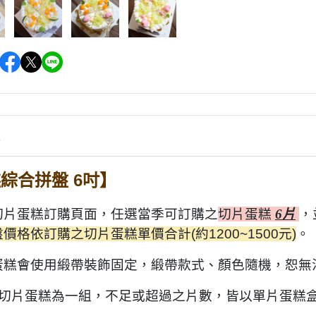
情
糕
綜合
拼盤 6吋】
切片蛋糕訂購頁面，任選當季可訂購之
切片蛋糕
6片
，
價格依訂購之切片蛋糕單價合計(約1200~1500元)
。
蛋糕會使用緞帶裝飾固定，緞帶款式、顏色隨機，恕無
片切片蛋糕為一組，不足或超過之片數，皆以單片蛋糕