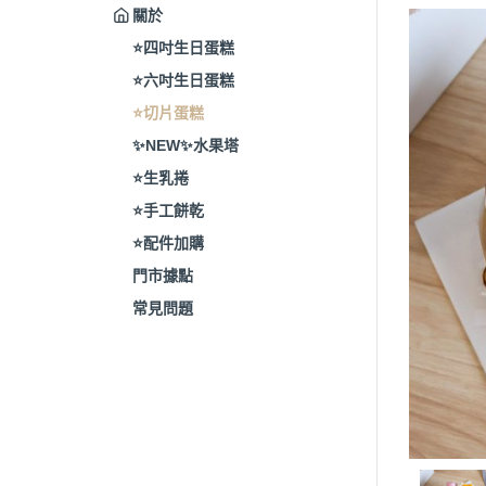
關於
⭐️四吋生日蛋糕
⭐️六吋生日蛋糕
⭐️切片蛋糕
✨NEW✨水果塔
⭐️生乳捲
⭐️手工餅乾
⭐️配件加購
門市據點
常見問題