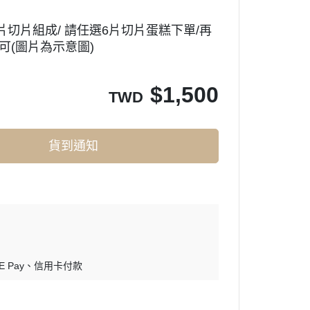
6片切片組成/ 請任選6片切片蛋糕下單/再
即可(圖片為示意圖)
$
1,500
TWD
貨到通知
E Pay
信用卡付款