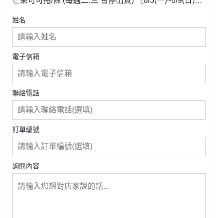
芒果可可捲/條 (每週二.三 暫停出貨) 〖8/3(一)~8/9(日)暫
停供應〗
姓名
電子信箱
聯絡電話
訂單編號
詢問內容