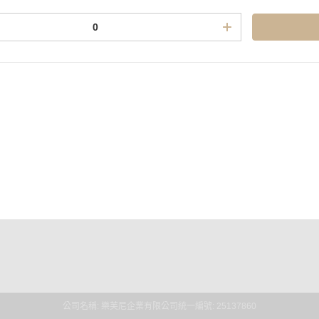
題
訂購前請先詳閱
明
門市據點
隱私權條款
公司名稱: 樂芙尼企業有限公司
統一編號: 25137860