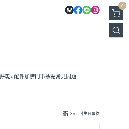
0
工餅乾
⭐️配件加購
門市據點
常見問題
⭐️四吋生日蛋糕