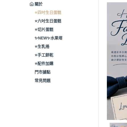
關於
⭐️四吋生日蛋糕
⭐️六吋生日蛋糕
⭐️切片蛋糕
✨NEW✨水果塔
⭐️生乳捲
⭐️手工餅乾
⭐️配件加購
門市據點
常見問題