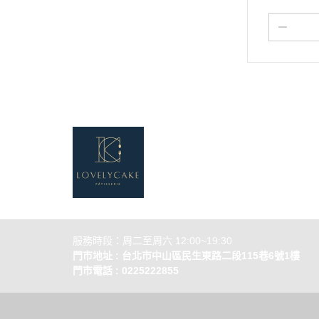
關於
全部商品
常見問
聯絡我們
訂單查詢
訂單相關說
售後服務
服務時段：周二至周六 12:00~19:30
門市地址 : 台北市中山區民生東路二段115巷6號1樓
門市電話 : 0225222855