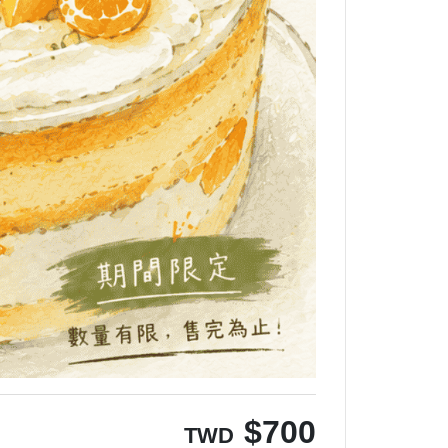
$
700
TWD