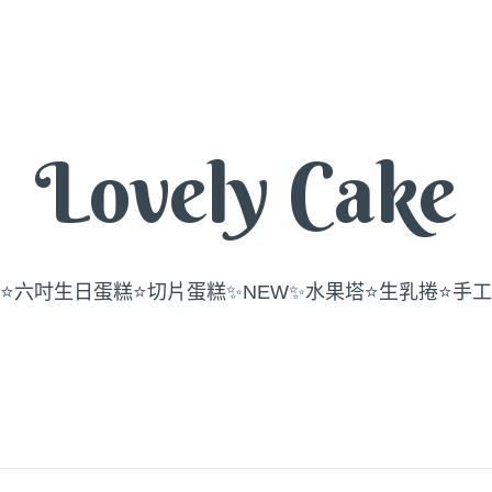
Lovely Cake
⭐️六吋生日蛋糕
⭐️切片蛋糕
✨NEW✨水果塔
⭐️生乳捲
⭐️手