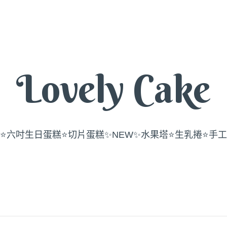
Lovely Cake
⭐️六吋生日蛋糕
⭐️切片蛋糕
✨NEW✨水果塔
⭐️生乳捲
⭐️手