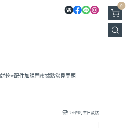
0
工餅乾
⭐️配件加購
門市據點
常見問題
⭐️四吋生日蛋糕