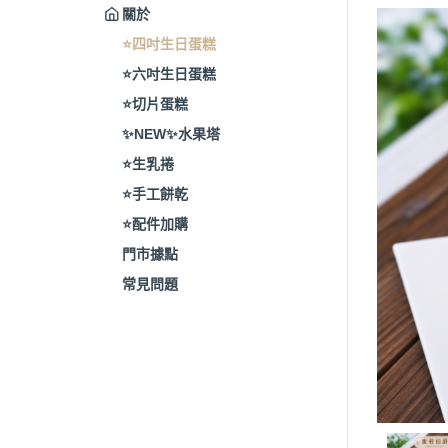
關於
⭐️四吋生日蛋糕
⭐️六吋生日蛋糕
⭐️切片蛋糕
✨NEW✨水果塔
⭐️生乳捲
⭐️手工餅乾
⭐️配件加購
門市據點
常見問題