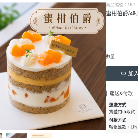
商品編號：
152
蜜柑伯爵/4
數量
加
運送&付款
運送方式
實體門市取貨
付款方式
轉帳匯款
LIN