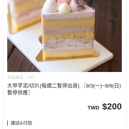
商品編號：
023
大甲芋泥/切片(每週二暫停出貨) 〖8/3(一)~8/9(日)
暫停供應〗
$
200
TWD
運送&付款