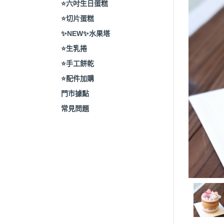
⭐️六吋生日蛋糕
⭐️切片蛋糕
✨NEW✨水果塔
⭐️生乳捲
⭐️手工餅乾
⭐️配件加購
門市據點
常見問題