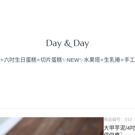
Day & Day
⭐️六吋生日蛋糕
⭐️切片蛋糕
✨NEW✨水果塔
⭐️生乳捲
⭐️手
商品编号：
010
大甲芋泥/4吋 