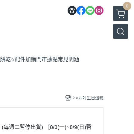
0
工餅乾
⭐️配件加購
門市據點
常見問題
⭐️四吋生日蛋糕
(每週二暫停出貨) 〖8/3(一)~8/9(日)暫