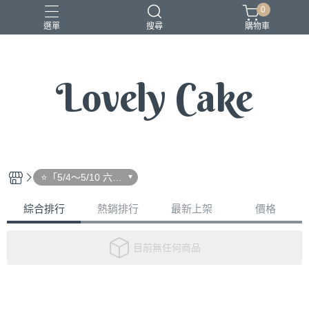
0
選單
搜尋
購物車
Lovely Cake
⭐️「5/4～5/10 六吋
母親節蛋糕預購專
區」
綜合排行
熱銷排行
最新上架
價格
目前無任何商品
關於